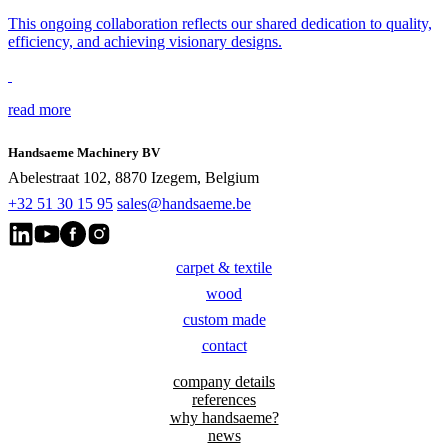
This ongoing collaboration reflects our shared dedication to quality,
efficiency, and achieving visionary designs.
read more
Handsaeme Machinery BV
Abelestraat 102, 8870 Izegem, Belgium
+32 51 30 15 95
sales@handsaeme.be
carpet & textile
wood
custom made
contact
company details
references
why handsaeme?
news